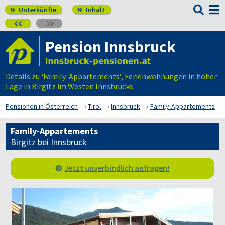

Unterkünfte
Inhalt




Pension Innsbruck
Details zu ‘Family-Appartements‘, Ferienwohnungen in hoher
Lage in Birgitz im Westen Innsbrucks
Pensionen in Österreich
Tirol
Innsbruck
Family-Appartements
Family-Appartements
Birgitz bei Innsbruck
Jetzt unverbindlich anfragen!