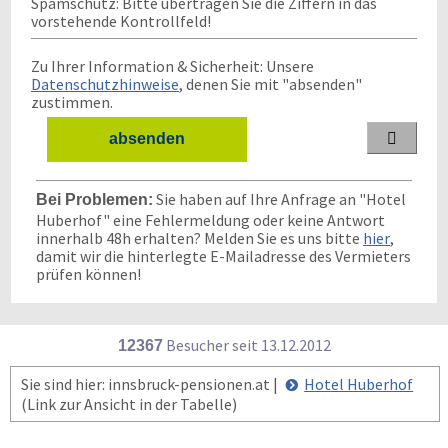
Spamschutz: Bitte übertragen Sie die Ziffern in das
vorstehende Kontrollfeld!
Zu Ihrer Information & Sicherheit: Unsere
Datenschutzhinweise
, denen Sie mit "absenden"
zustimmen.

Sie haben auf Ihre Anfrage an "Hotel
Bei Problemen:
Huberhof" eine Fehlermeldung oder keine Antwort
innerhalb 48h erhalten? Melden Sie es uns bitte
hier
,
damit wir die hinterlegte E-Mailadresse des Vermieters
prüfen können!
Besucher seit
1
3.1
2.2
0
1
2
12367
Sie sind hier: innsbruck-pensionen.at |
Hotel Huberhof
(Link zur Ansicht in der Tabelle)